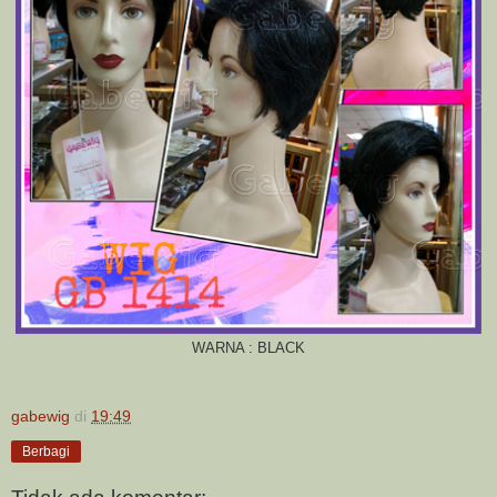
WARNA : BLACK
gabewig
di
19:49
Berbagi