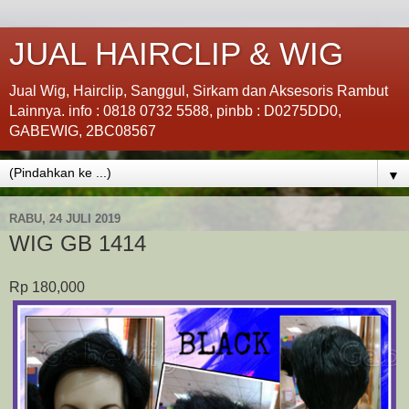
JUAL HAIRCLIP & WIG
Jual Wig, Hairclip, Sanggul, Sirkam dan Aksesoris Rambut
Lainnya. info : 0818 0732 5588, pinbb : D0275DD0,
GABEWIG, 2BC08567
▼
RABU, 24 JULI 2019
WIG GB 1414
Rp 180,000