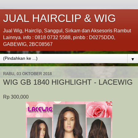
JUAL HAIRCLIP & WIG
Jual Wig, Hairclip, Sanggul, Sirkam dan Aksesoris Rambut
Lainnya. info : 0818 0732 5588, pinbb : D0275DD0,
GABEWIG, 2BC08567
▼
RABU, 03 OKTOBER 2018
WIG GB 1840 HIGHLIGHT - LACEWIG
Rp 300,000