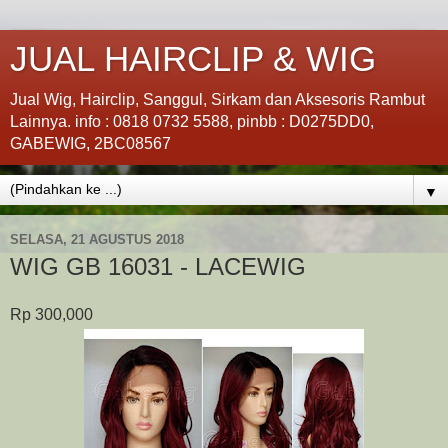
JUAL HAIRCLIP & WIG
Jual Wig, Hairclip, Sanggul, Sirkam dan Aksesoris Rambut
Lainnya. info : 0818 0732 5588, pinbb : D0275DD0,
GABEWIG, 2BC08567
▼
SELASA, 21 AGUSTUS 2018
WIG GB 16031 - LACEWIG
Rp 300,000