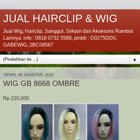
JUAL HAIRCLIP & WIG
Jual Wig, Hairclip, Sanggul, Sirkam dan Aksesoris Rambut
Lainnya. info : 0818 0732 5588, pinbb : D0275DD0,
GABEWIG, 2BC08567
▼
SENIN, 08 AGUSTUS 2016
WIG GB 8668 OMBRE
Rp 220,000