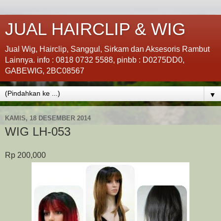
JUAL HAIRCLIP & WIG
Jual Wig, Hairclip, Sanggul, Sirkam dan Aksesoris Rambut
Lainnya. info : 0818 0732 5588, pinbb : D0275DD0,
GABEWIG, 2BC08567
▼
KAMIS, 18 DESEMBER 2014
WIG LH-053
Rp 200,000