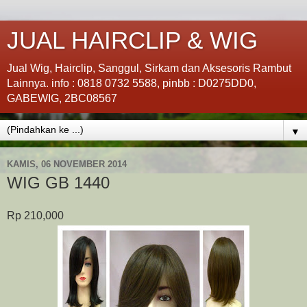
JUAL HAIRCLIP & WIG
Jual Wig, Hairclip, Sanggul, Sirkam dan Aksesoris Rambut
Lainnya. info : 0818 0732 5588, pinbb : D0275DD0,
GABEWIG, 2BC08567
▼
KAMIS, 06 NOVEMBER 2014
WIG GB 1440
Rp 210,000