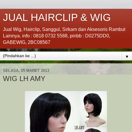
JUAL HAIRCLIP & WIG
Jual Wig, Hairclip, Sanggul, Sirkam dan Aksesoris Rambut
Lainnya. info : 0818 0732 5588, pinbb : D0275DD0,
GABEWIG, 2BC08567
▼
SELASA, 05 MARET 2013
WIG LH AMY