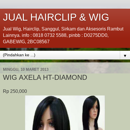
JUAL HAIRCLIP & WIG
Jual Wig, Hairclip, Sanggul, Sirkam dan Aksesoris Rambut
Lainnya. info : 0818 0732 5588, pinbb : D0275DD0,
GABEWIG, 2BC08567
▼
MINGGU, 10 MARET 2013
WIG AXELA HT-DIAMOND
Rp 250,000