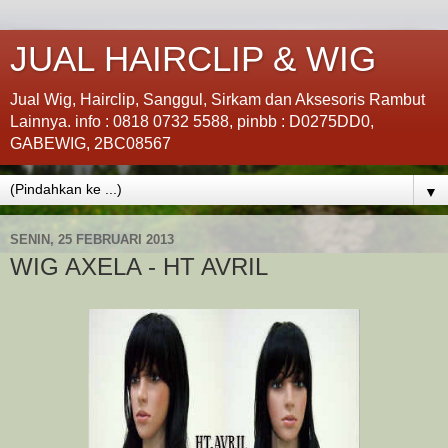
JUAL HAIRCLIP & WIG
Jual Wig, Hairclip, Sanggul, Sirkam dan Aksesoris Rambut
Lainnya. info : 0818 0732 5588, pinbb : D0275DD0,
GABEWIG, 2BC08567
▼
SENIN, 25 FEBRUARI 2013
WIG AXELA - HT AVRIL