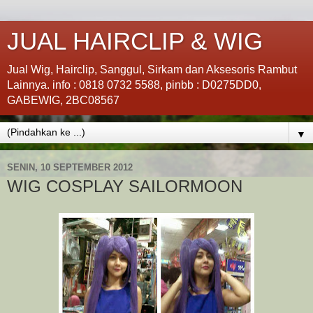
JUAL HAIRCLIP & WIG
Jual Wig, Hairclip, Sanggul, Sirkam dan Aksesoris Rambut
Lainnya. info : 0818 0732 5588, pinbb : D0275DD0,
GABEWIG, 2BC08567
▼
SENIN, 10 SEPTEMBER 2012
WIG COSPLAY SAILORMOON